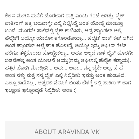
ಕೆಲಸ ಮುಗಿಸಿ ಮನೆಗೆ ಹೊರಟಾಗ ರಾತ್ರಿ ಎಂಟು ಗಂಟೆ ಆಗಿತ್ತು. ಬೈಕ್
ಪಾರ್ಕಿಂಗ್ ಹತ್ರ ಬರುವಾಗ್ಲೇ ಎಲ್ಲಿ ನಿಲ್ಲಿಸಿದ್ದೆ ಅಂತ ಯೋಚ್ನೆ ಮಾಡುತ್ತಾ
ಬಂದೆ. ಮೂರನೇ ಸಾಲಿನಲ್ಲಿ ಬೈಕ್ ಕಾಣಿಸಿತು, ಅದ್ರ ಹ್ಯಾಂಡಲ್ ಅಲ್ಲಿ
ಹೆಲ್ಮೆಟ್! ಅಯ್ಯೋ ಯಾರೋ ತಗೊಂಡೋದ್ರಾ…​ ಹೆಲ್ಮೆಟ್ ಲಾಕ್ ಕಟ್ ಆಗಿದೆ
ಅಂತ ಹ್ಯಾಂಡಲ್ ಅಲ್ಲೆ ಹಾಕಿ ಹೋಗಿದ್ದೆ, ಅಯ್ಯೋ ಇನ್ನು ಆಫೀಸ್ ಗೇಟ್
ವರೆಗೂ ತಳ್ಳಿಕೊಂಡು ಹೋಗ್ಬೇಕಲ್ಲಾ…​ ಅದೂ ಅಲ್ಲದೆ ನಾಳೆ ಬೈಕ್ ಹೊರಗೇ
ಬಿಡಬೇಕಲ್ಲ ಅಂತ ಯೋಚನೆ ಆಯ್ತು(ನಮ್ಮ ಆಫೀಸಲ್ಲಿ ಹೆಲ್ಮೆಟ್ ಕಡ್ಡಾಯ).
ಹತ್ತಿರ ಹೋಗಿ ನೋಡ್ತೀನಿ…​ ಅದು…​ ಅದು…​ ನನ್ನ ಬೈಕೇ ಅಲ್ಲ, ಹೆ ಹೆ
ಅಂತ ನಕ್ಕು ಮತ್ತೆ ನನ್ನ ಬೈಕ್ ಎಲ್ಲಿ ನಿಲ್ಸಿದೀನಿ ಇವತ್ತು ಅಂತ ಹುಡುಕಿದೆ.
ಎಲ್ಲೂ ಕಾಣಿಸ್ಲಿಲ್ಲ , ಅಷ್ಟರಲ್ಲಿ ನೆನಪಿಗೆ ಬಂತು ಬೆಳಗ್ಗೆ ಇಲ್ಲಿ ಪಾರ್ಕಿಂಗ್ ಜಾಗ
ಇಲ್ಲಾಂತ ಇನ್ನೊಂದ್ಕಡೆ ನಿಲ್ಸಿದೀನಿ ಅಂತ :)
ABOUT ARAVINDA VK